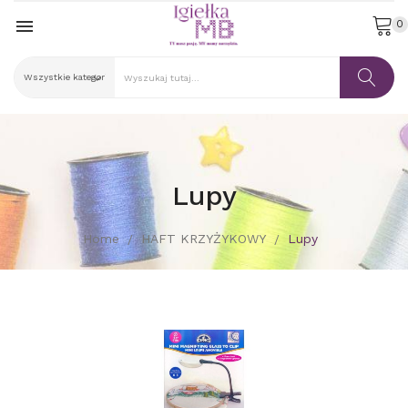

0
Lupy
Home
HAFT KRZYŻYKOWY
Lupy