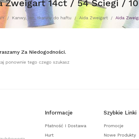
a Zweigart 14ct / 54 Ściegi / 1
WY
Kanwy, len, tkaniny do haftu
Aida Zweigart
Aida Zweiga
raszamy Za Niedogodności.
aj ponownie tego czego szukasz
Informacje
Szybkie Linki
Płatność I Dostawa
Promocje
Hurt
Nowe Produkty
rzyżykowego,