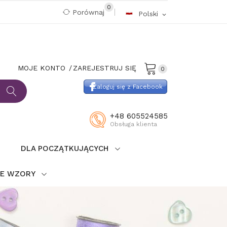
0
Porównaj
Polski
expand_more
MOJE KONTO
ZAREJESTRUJ SIĘ
0
Zaloguj się z Facebook
+48 605524585
Obsługa klienta
DLA POCZĄTKUJĄCYCH
IE WZORY