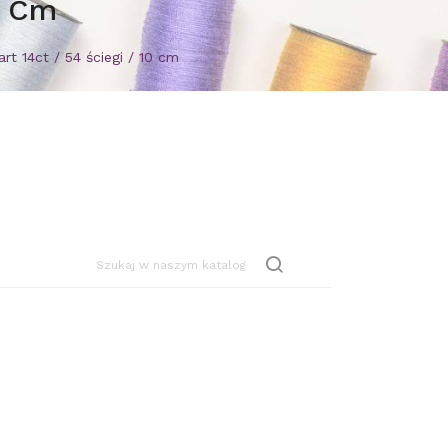
0 Cm
rt 14ct / 54 ściegi / 10 cm