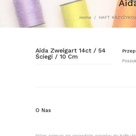
Aid
Home
HAFT KRZYŻYKO
Aida Zweigart 14ct / 54
Przep
Ściegi / 10 Cm
Poszuk
O Nas
Sklep zajmuje się sprzedażą wzorów do haftu k