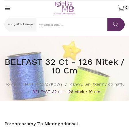

0
BELFAST 32 Ct - 126 Nitek /
10 Cm
Home
HAFT KRZYŻYKOWY
Kanwy, len, tkaniny do haftu
BELFAST 32 ct - 126 nitek / 10 cm
Przepraszamy Za Niedogodności.