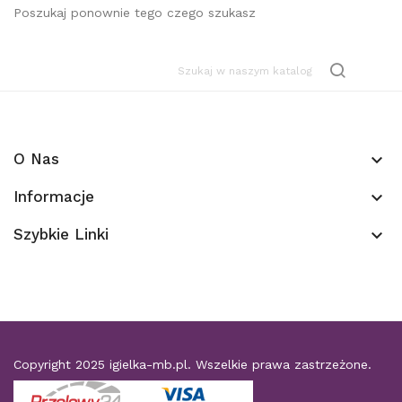
Poszukaj ponownie tego czego szukasz
O Nas
keyboard_arrow_down
Informacje
keyboard_arrow_down
Szybkie Linki
keyboard_arrow_down
Copyright 2025
igielka-mb.pl
. Wszelkie prawa zastrzeżone.