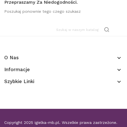
Przepraszamy Za Niedogodności.
Poszukaj ponownie tego czego szukasz
O Nas
keyboard_arrow_down
Informacje
keyboard_arrow_down
Szybkie Linki
keyboard_arrow_down
Copyright 2025
igielka-mb.pl
. Wszelkie prawa zastrzeżone.