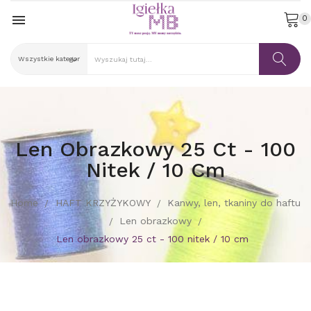

0
Len Obrazkowy 25 Ct - 100
Nitek / 10 Cm
Home
HAFT KRZYŻYKOWY
Kanwy, len, tkaniny do haftu
Len obrazkowy
Len obrazkowy 25 ct - 100 nitek / 10 cm