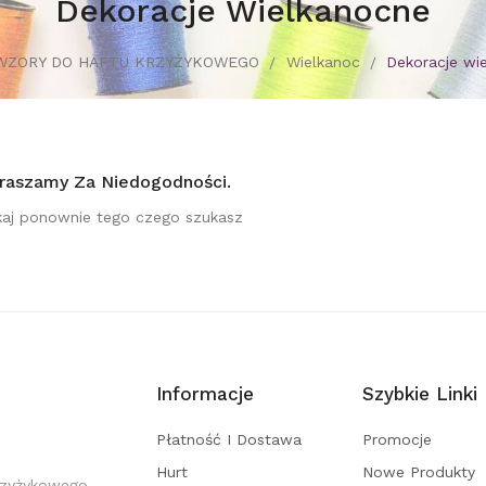
Dekoracje Wielkanocne
WZORY DO HAFTU KRZYŻYKOWEGO
Wielkanoc
Dekoracje wi
raszamy Za Niedogodności.
aj ponownie tego czego szukasz
Informacje
Szybkie Linki
Płatność I Dostawa
Promocje
Hurt
Nowe Produkty
rzyżykowego,