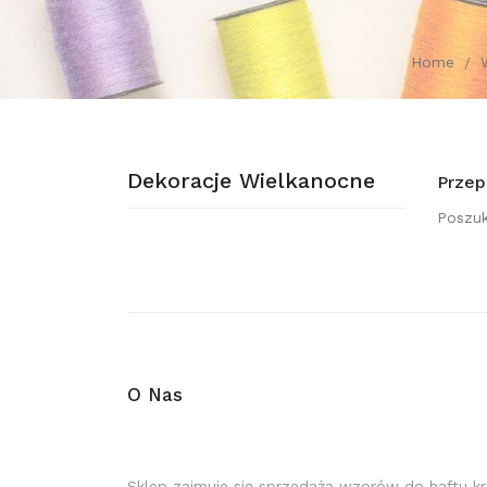
Home
Dekoracje Wielkanocne
Przep
Poszuk
O Nas
Sklep zajmuje się sprzedażą wzorów do haftu k