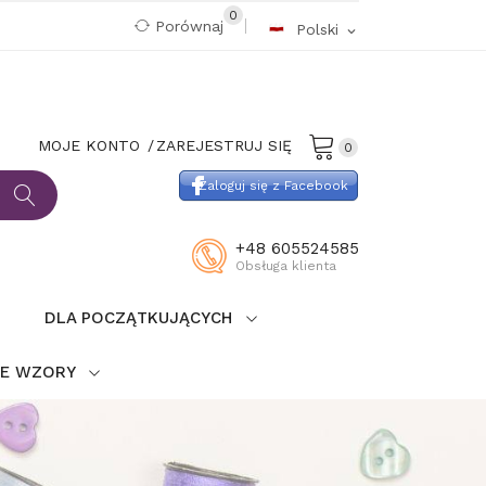
0
Porównaj
Polski
expand_more
MOJE KONTO
ZAREJESTRUJ SIĘ
0
Zaloguj się z Facebook
+48 605524585
Obsługa klienta
DLA POCZĄTKUJĄCYCH
IE WZORY