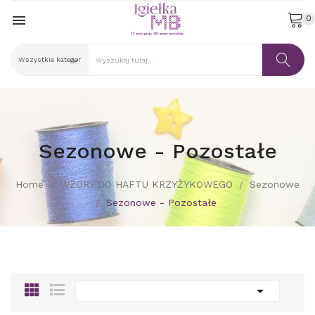

0
Sezonowe - Pozostałe
Home
WZORY DO HAFTU KRZYŻYKOWEGO
Sezonowe
Sezonowe - Pozostałe
