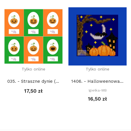
Tylko online
Tylko online
035. - Straszne dynie (PDF)
1406. - Halloweenowa noc (PDF)
17,50 zł
Igiełka-MB
16,50 zł