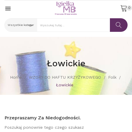

0
Łowickie
Home
WZORY DO HAFTU KRZYŻYKOWEGO
Folk
Łowickie
Przepraszamy Za Niedogodności.
Poszukaj ponownie tego czego szukasz