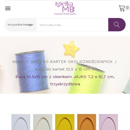

0
Home
BAZY DO KARTEK OKOLICZNOŚCIOWYCH
Bazy do kartek 10,5 x 15 cm
Baza 10,5x15 cm z okienkiem JAJKO 7,2 x 10,7 cm,
trzyskrzydłowa