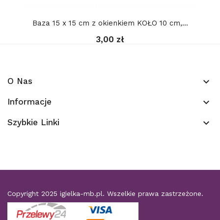
Baza 15 x 15 cm z okienkiem KOŁO 10 cm,...
3,00 zł
O Nas
keyboard_arrow_down
Informacje
keyboard_arrow_down
Szybkie Linki
keyboard_arrow_down
Copyright 2025
igielka-mb.pl
. Wszelkie prawa zastrzeżone.