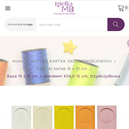

0
Home
BAZY DO KARTEK OKOLICZNOŚCIOWYCH
Bazy do kartek 15 x 21 cm
Baza 15 x 21 cm z okienkiem KOŁO 12 cm, trzyskrzydłowa