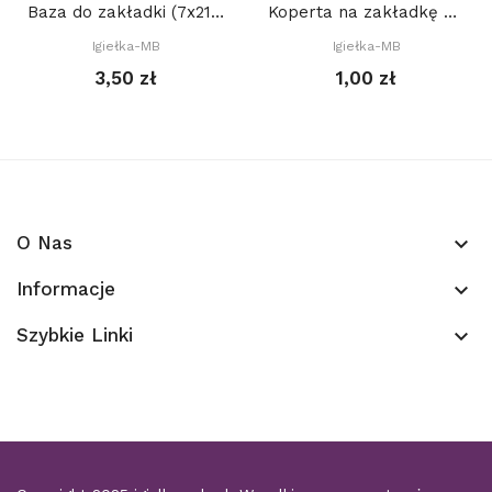
Baza do zakładki (7x21cm) z PROSTYM okienkiem...
Koperta na zakładkę do książki 22 x 8 cm,...
Igiełka-MB
Igiełka-MB
3,50 zł
1,00 zł
O Nas
keyboard_arrow_down
Informacje
keyboard_arrow_down
Szybkie Linki
keyboard_arrow_down