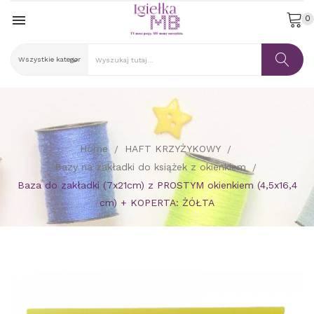

0
Home
HAFT KRZYŻYKOWY
Bazy na zakładki do książek z okienkiem
Baza do zakładki (7x21cm) z PROSTYM okienkiem (4,5x16,4
cm) + KOPERTA: ŻÓŁTA