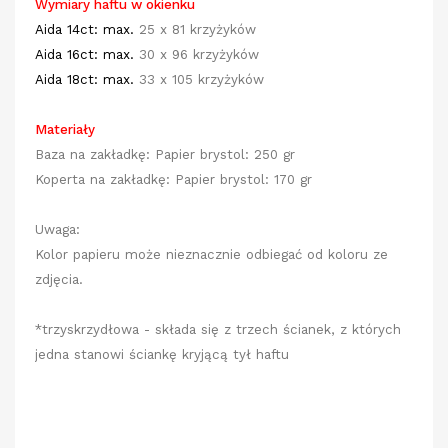
Wymiary haftu w okienku
Aida 14ct: max.
25 x 81 krzyżyków
Aida 16ct:
max.
30 x 96 krzyżyków
Aida 18ct:
max.
33 x 105 krzyżyków
Materiały
Baza na zakładkę: Papier brystol: 250 gr
Koperta na zakładkę: Papier brystol: 170 gr
Uwaga:
Kolor papieru może nieznacznie odbiegać od koloru ze
zdjęcia.
*trzyskrzydłowa - składa się z trzech ścianek, z których
jedna stanowi ściankę kryjącą tył haftu