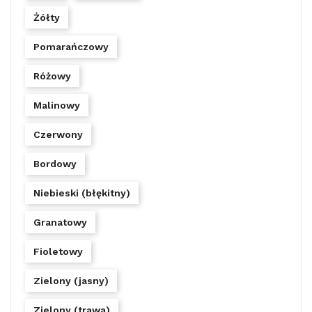
Żółty
Pomarańczowy
Różowy
Malinowy
Czerwony
Bordowy
Niebieski (błękitny)
Granatowy
Fioletowy
Zielony (jasny)
Zielony (trawa)