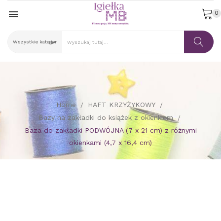

0
Home
HAFT KRZYŻYKOWY
Bazy na zakładki do książek z okienkiem
Baza do zakładki PODWÓJNA (7 x 21 cm) z różnymi
okienkami (4,7 x 16,4 cm)