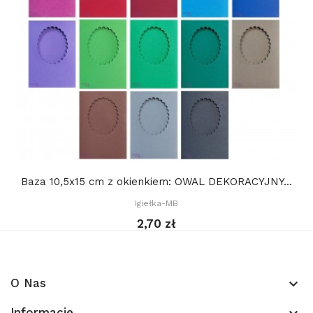
Baza 10,5x15 cm z okienkiem: OWAL DEKORACYJNY...
Igiełka-MB
2,70 zł
O Nas
keyboard_arrow_down
Informacje