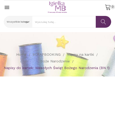

0
Home
SCRAPBOOKING
Napisy na kartki
Boże Narodzenie
Napisy do kartek: Wesołych Świąt Bożego Narodzenia (BN 1)