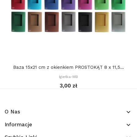
Baza 15x21 cm z okienkiem PROSTOKĄT 8 x 11,5...
Igiełka-MB
3,00 zł
O Nas
keyboard_arrow_down
Informacje
keyboard_arrow_down