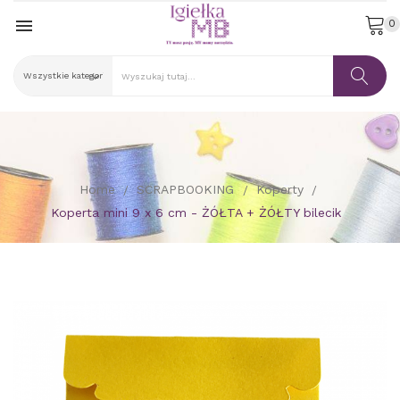

0
Home
SCRAPBOOKING
Koperty
Koperta mini 9 x 6 cm - ŻÓŁTA + ŻÓŁTY bilecik