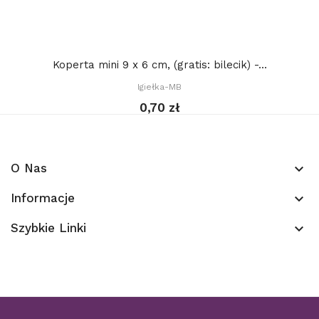
Koperta mini 9 x 6 cm, (gratis: bilecik) -...
Igiełka-MB
0,70 zł
O Nas
keyboard_arrow_down
Informacje
keyboard_arrow_down
Szybkie Linki
keyboard_arrow_down