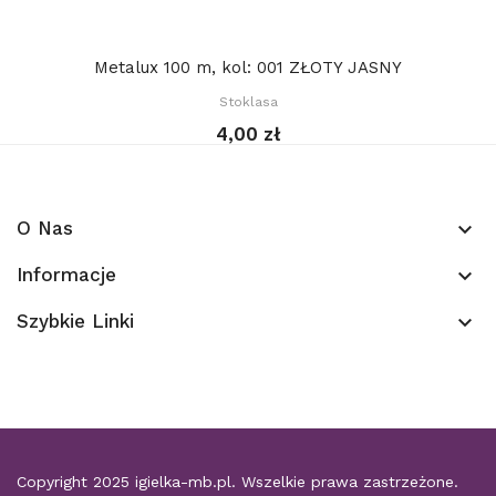
Metalux 100 m, kol: 001 ZŁOTY JASNY
Stoklasa
4,00 zł
O Nas
keyboard_arrow_down
Informacje
keyboard_arrow_down
Szybkie Linki
keyboard_arrow_down
Copyright 2025
igielka-mb.pl
. Wszelkie prawa zastrzeżone.