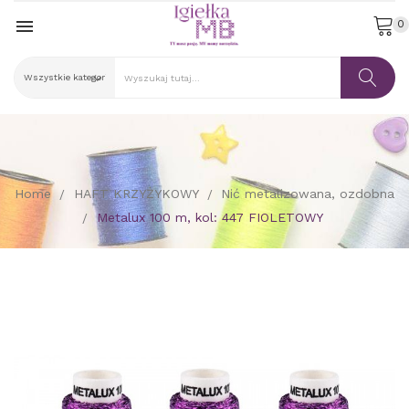

0
Home
HAFT KRZYŻYKOWY
Nić metalizowana, ozdobna
Metalux 100 m, kol: 447 FIOLETOWY