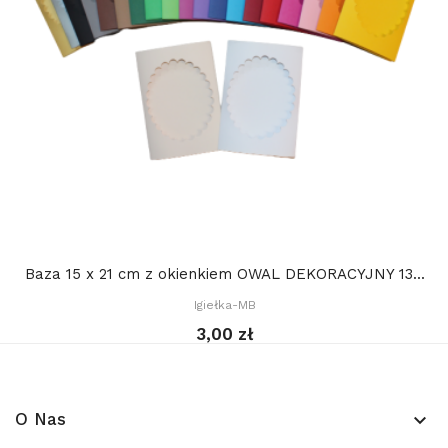
Baza 15 x 21 cm z okienkiem OWAL DEKORACYJNY 13...
Igiełka-MB
3,00 zł
O Nas
keyboard_arrow_down