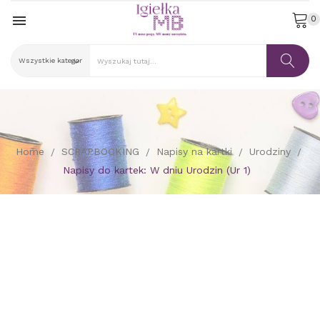

0
Home
SCRAPBOOKING
Napisy na kartki
Urodziny
Napisy do kartek: W dniu Urodzin (Ur 1)