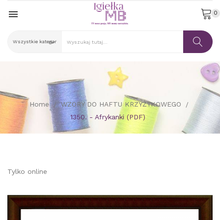

0
Home
WZORY DO HAFTU KRZYŻYKOWEGO
1350. - Afrykanki (PDF)
Tylko online