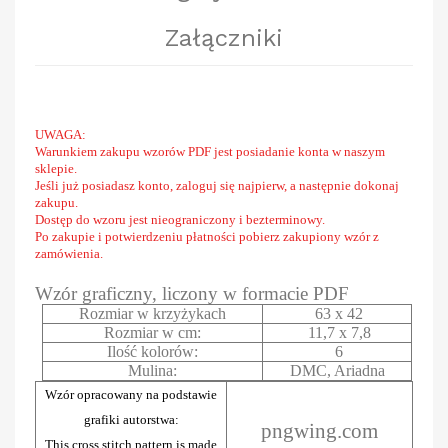
Załączniki
UWAGA:
Warunkiem zakupu wzorów PDF jest posiadanie konta w naszym
sklepie.
Jeśli już posiadasz konto, zaloguj się najpierw, a następnie dokonaj
zakupu.
Dostęp do wzoru jest nieograniczony i bezterminowy.
Po zakupie i potwierdzeniu płatności pobierz zakupiony wzór z
zamówienia.
Wzór graficzny, liczony w formacie PDF
Rozmiar w krzyżykach
63 x 42
Rozmiar w cm:
11,7 x 7,8
Ilość kolorów:
6
Mulina:
DMC, Ariadna
Wzór opracowany na podstawie
grafiki autorstwa:
pngwing.com
This cross stitch pattern is made