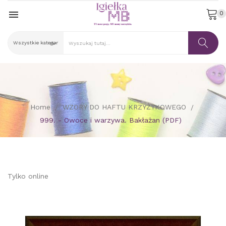

0
Home
WZORY DO HAFTU KRZYŻYKOWEGO
999. - Owoce i warzywa. Bakłażan (PDF)
Tylko online