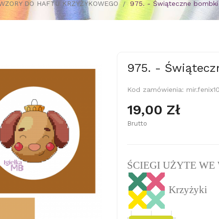
WZORY DO HAFTU KRZYŻYKOWEGO
975. - Świąteczne bombki
975. - Świątecz
Kod zamówienia:
mir.fenix
19,00 Zł
Brutto
ŚCIEGI UŻYTE WE
Krzyżyki