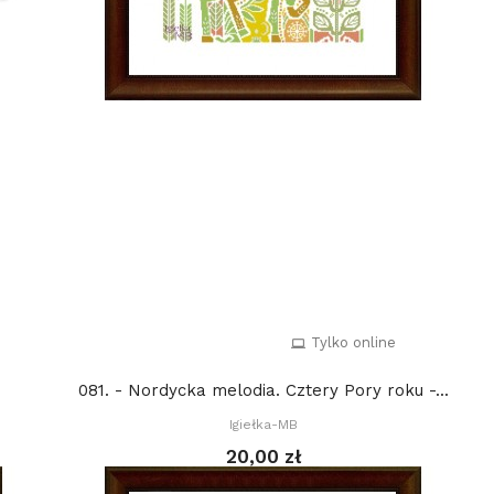
Tylko online
081. - Nordycka melodia. Cztery Pory roku -...
Igiełka-MB
20,00 zł