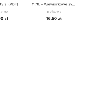
ty 2. (PDF)
1176. - Wiewiórkowe życzenia (PDF)
łka-MB
Igiełka-MB
Igie
00 zł
16,50 zł
21,