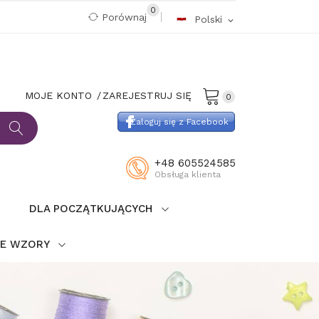
0
Porównaj
Polski
expand_more
MOJE KONTO
ZAREJESTRUJ SIĘ
0
Zaloguj się z Facebook
+48 605524585
Obsługa klienta
DLA POCZĄTKUJĄCYCH
IE WZORY