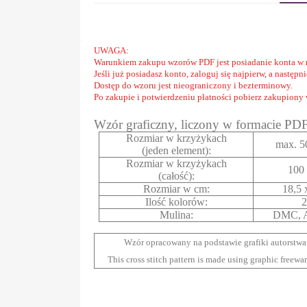
UWAGA:
Warunkiem zakupu wzorów PDF jest posiadanie konta w 
Jeśli już posiadasz konto, zaloguj się najpierw, a następ
Dostęp do wzoru jest nieograniczony i bezterminowy.
Po zakupie i potwierdzeniu płatności pobierz zakupiony
Wzór graficzny, liczony w formacie PD
Rozmiar w krzyżykach
max. 5
(jeden element):
Rozmiar w krzyżykach
100 
(całość):
Rozmiar w cm:
18,5 
Ilość kolorów:
2
Mulina:
DMC, A
Wzór opracowany na podstawie grafiki autorstwa
This cross stitch pattern is made using graphic freewa