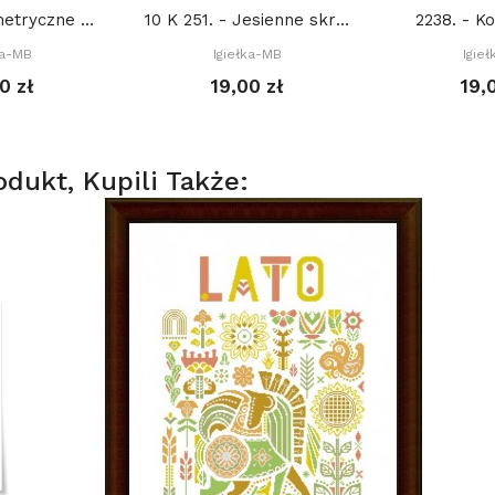
2070. - Geometryczne choinki (PDF)
10 K 251. - Jesienne skrzaty (PDF)
2238. - Ko
ka-MB
Igiełka-MB
Igie
0 zł
19,00 zł
19,
odukt, Kupili Także: