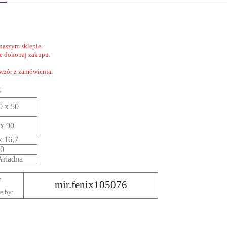
naszym sklepie.
nie dokonaj zakupu.
 wzór z zamówienia.
F
0 x 50
x 90
x 16,7
0
riadna
:
mir.fenix105076
re by: