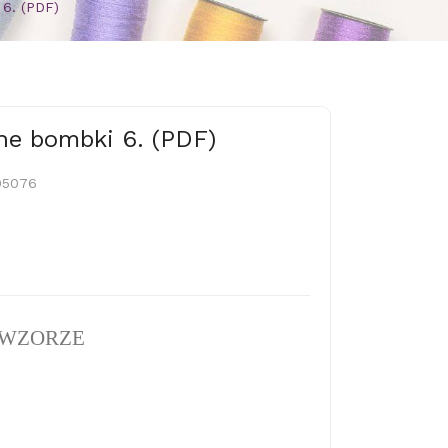
 6. (PDF)
ne bombki 6. (PDF)
105076
 WZORZE