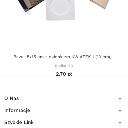
Baza 15x15 cm z okienkiem KWIATEK 1 (10 cm),...
Igiełka-MB
2,70 zł
O Nas
keyboard_arrow_down
Informacje
keyboard_arrow_down
Szybkie Linki
keyboard_arrow_down