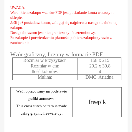
UWAGA:
Warunkiem zakupu wzorów PDF jest posiadanie konta w naszym
sklepie.
Jeśli już posiadasz konto, zaloguj się najpierw, a następnie dokonaj
zakupu.
Dostęp do wzoru jest nieograniczony i bezterminowy.
Po zakupie i potwierdzeniu płatności pobierz zakupiony wzór z
zamówienia.
Wzór graficzny, liczony w formacie PDF
Rozmiar w krzyżykach
158 x 215
Rozmiar w cm:
29,2 x 39,8
Ilość kolorów:
4
Mulina:
DMC, Ariadna
Wzór opracowany na podstawie
grafiki autorstwa:
freepik
This cross stitch pattern is made
using graphic freeware by: