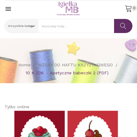

0
Home
WZORY DO HAFTU KRZYŻYKOWEGO
10 K 226. - Apetyczne babeczki 2 (PDF)
Tylko online