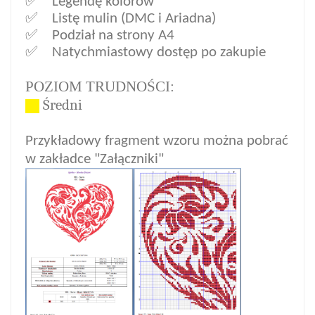
✅ Legendę kolorów
✅ Listę mulin (DMC i Ariadna)
✅ Podział na strony A4
✅ Natychmiastowy dostęp po zakupi
e
POZIOM TRUDNOŚCI:
Ś
redni
Przykładowy fragment wzoru można pobrać
w zakładce "Załączniki"