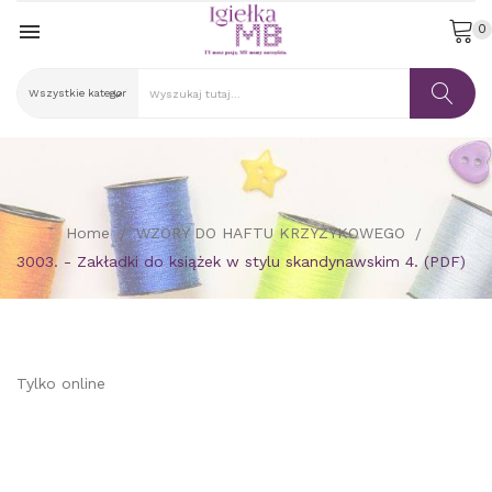

0
Home
WZORY DO HAFTU KRZYŻYKOWEGO
3003. - Zakładki do książek w stylu skandynawskim 4. (PDF)
Tylko online