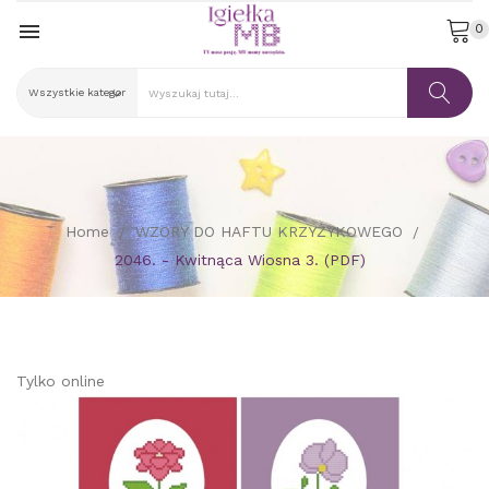

0
Home
WZORY DO HAFTU KRZYŻYKOWEGO
2046. - Kwitnąca Wiosna 3. (PDF)
Tylko online