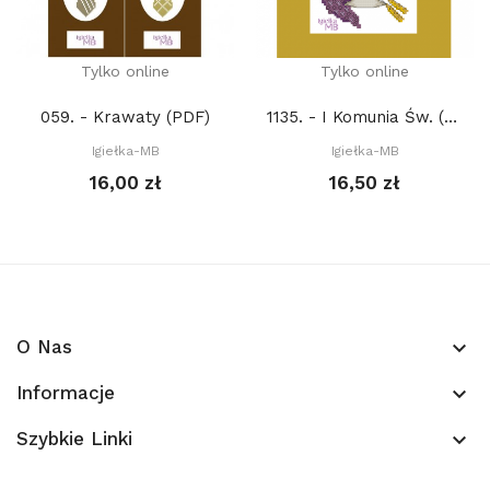
Tylko online
Tylko online
059. - Krawaty (PDF)
1135. - I Komunia Św. (PDF)
Igiełka-MB
Igiełka-MB
16,00 zł
16,50 zł
O Nas
keyboard_arrow_down
Informacje
keyboard_arrow_down
Szybkie Linki
keyboard_arrow_down