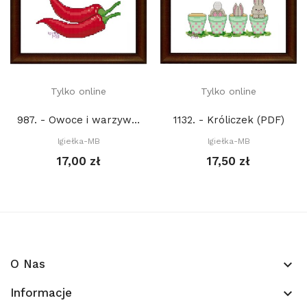
Tylko online
Tylko online
987. - Owoce i warzywa. Papryczki (PDF)
1132. - Króliczek (PDF)
Igiełka-MB
Igiełka-MB
17,00 zł
17,50 zł
O Nas
keyboard_arrow_down
Informacje
keyboard_arrow_down