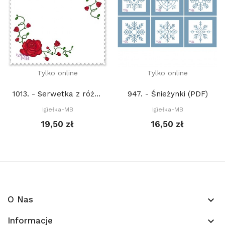
Tylko online
Tylko online
1013. - Serwetka z różami (PDF)
947. - Śnieżynki (PDF)
Igiełka-MB
Igiełka-MB
19,50 zł
16,50 zł
O Nas
keyboard_arrow_down
Informacje
keyboard_arrow_down