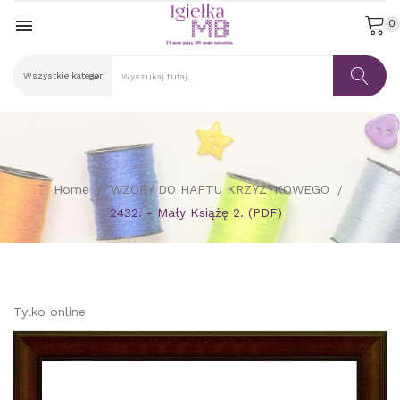

0
Home
WZORY DO HAFTU KRZYŻYKOWEGO
2432. - Mały Książę 2. (PDF)
Tylko online