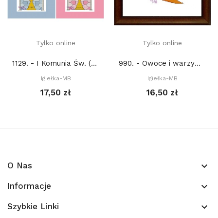
Tylko online
Tylko online
1129. - I Komunia Św. (PDF)
990. - Owoce i warzywa. Marchewki (PDF)
Igiełka-MB
Igiełka-MB
17,50 zł
16,50 zł
O Nas
keyboard_arrow_down
Informacje
keyboard_arrow_down
Szybkie Linki
keyboard_arrow_down