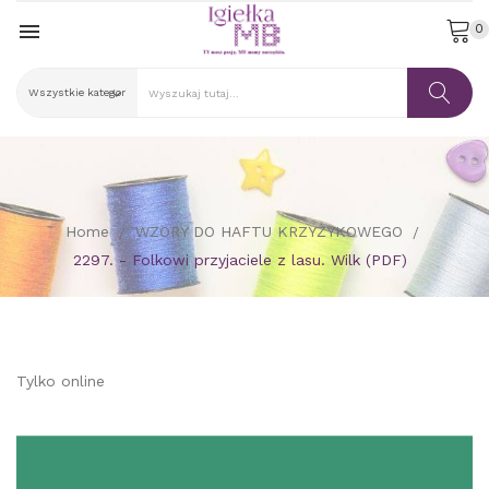

0
Home
WZORY DO HAFTU KRZYŻYKOWEGO
2297. - Folkowi przyjaciele z lasu. Wilk (PDF)
Tylko online