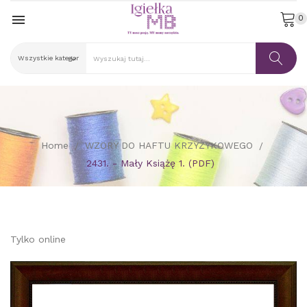

0
Home
WZORY DO HAFTU KRZYŻYKOWEGO
2431. - Mały Książę 1. (PDF)
Tylko online