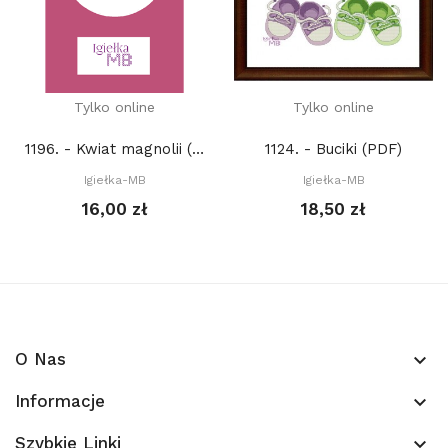
Tylko online
Tylko online
1196. - Kwiat magnolii (PDF)
1124. - Buciki (PDF)
Igiełka-MB
Igiełka-MB
16,00 zł
18,50 zł
O Nas
keyboard_arrow_down
Informacje
keyboard_arrow_down
Szybkie Linki
keyboard_arrow_down