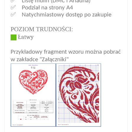
✅ Listę mulin (DMC i Ariadna)
✅ Podział na strony A4
✅ Natychmiastowy dostęp po zakupi
e
POZIOM TRUDNOŚCI:
Ł
atwy
Przykładowy fragment wzoru można pobrać
w zakładce "Załączniki"