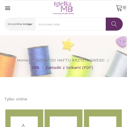

0
Home
WZORY DO HAFTU KRZYŻYKOWEGO
098. - Zakładki z listkami (PDF)
Tylko online