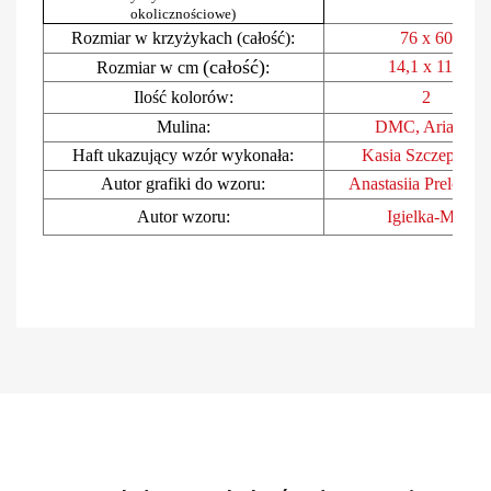
okolicznościowe)
Rozmiar w krzyżykach (całość):
76 x 60
(całość)
14,1 x 11,1
Rozmiar w cm
:
Ilość kolorów:
2
Mulina:
DMC, Ariad
na
Haft ukazujący wzór wykonała:
Kasia Szczepania
Autor grafiki do wzoru:
Anastasiia Prelovska
Autor wzoru:
Igielka-MB