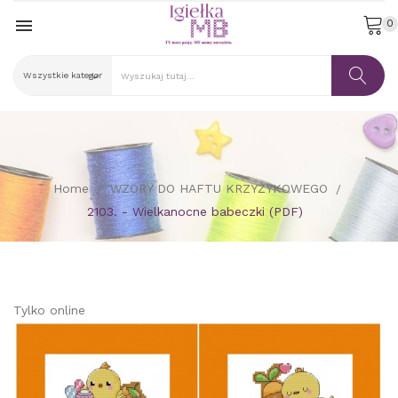

0
Home
WZORY DO HAFTU KRZYŻYKOWEGO
2103. - Wielkanocne babeczki (PDF)
Tylko online