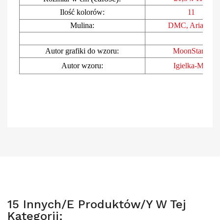
Ilość kolorów:
11
Mulina:
DMC, Ariad
na
Autor grafiki do wzoru:
MoonStarer
Autor wzoru:
Igielka-MB
15 Innych/e Produktów/y W Tej
Kategorii: