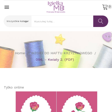

0
Home
WZORY DO HAFTU KRZYŻYKOWEGO
096. - Kwiaty 2. (PDF)
Tylko online