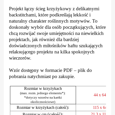
Projekt łączy ścieg krzyżykowy z delikatnymi
backstitchami, które podkreślają lekkość i
naturalny charakter roślinnych motywów. To
doskonały wybór dla osób początkujących, które
chcą rozwijać swoje umiejętności na niewielkich
projektach, jak również dla bardziej
doświadczonych miłośników haftu szukających
relaksującego projektu na kilka spokojnych
wieczorów.
Wzór dostępny w formacie PDF – plik do
pobrania natychmiast po zakupie.
Rozmiar w krzyżykach
(max. rozm. jednego elementu*):
44 x 64
*dotyczy wzorów na kartki
okolicznościowe)
Rozmiar w krzyżykach (całość):
115 x 64
(całość)
21,3 x 11,8
Rozmiar w cm
: