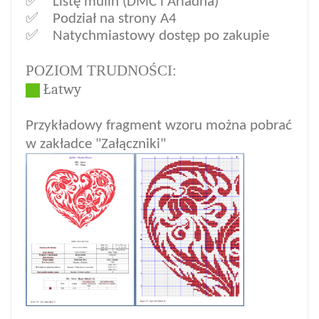
✅ Listę mulin (DMC i Ariadna)
✅ Podział na strony A4
✅ Natychmiastowy dostęp po zakupi
e
POZIOM TRUDNOŚCI:
Ł
atwy
Przykładowy fragment wzoru można pobrać
w zakładce "Załączniki"