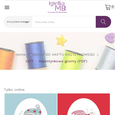

0
Home
WZORY DO HAFTU KRZYŻYKOWEGO
2107. - Walentynkowe gnomy (PDF)
Tylko online