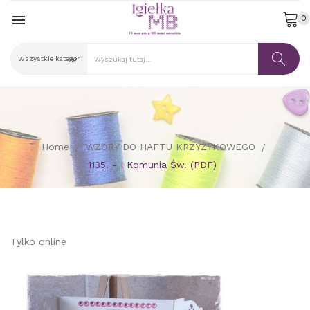

0
Home
WZORY DO HAFTU KRZYŻYKOWEGO
1135. - I Komunia Św. (PDF)
Tylko online