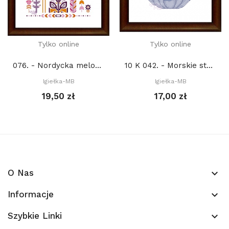
Tylko online
Tylko online
076. - Nordycka melodia. Rozkwit (PDF)
10 K 042. - Morskie stworzenia. Małż (PDF)
Igiełka-MB
Igiełka-MB
19,50 zł
17,00 zł
O Nas
keyboard_arrow_down
Informacje
keyboard_arrow_down
Szybkie Linki
keyboard_arrow_down