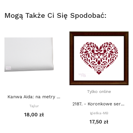
Mogą Także Ci Się Spodobać:
Tylko online
Kanwa Aida: na metry Tajlur: BIAŁA 16ct
2187. - Koronkowe serce (PDF)
Tajlur
Igiełka-MB
18,00 zł
17,50 zł