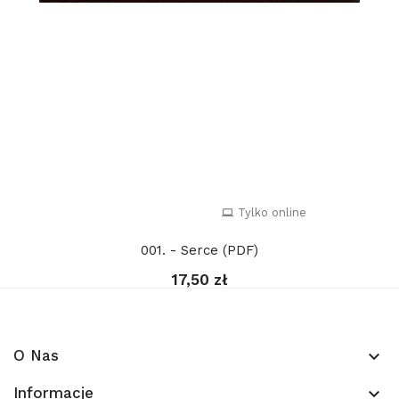
Tylko online
001. - Serce (PDF)
17,50 zł
O Nas
keyboard_arrow_down
Informacje
keyboard_arrow_down