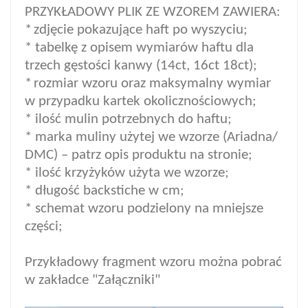
PRZYKŁADOWY PLIK ZE WZOREM ZAWIERA:
*
zdjęcie pokazujące haft po wyszyciu;
* tabelkę z opisem wymiarów haftu dla
trzech gęstości kanwy (14ct, 16ct 18ct);
*
rozmiar wzoru oraz maksymalny wymiar
w przypadku kartek okolicznościowych;
* ilość mulin potrzebnych do haftu;
* marka muliny użytej we wzorze (Ariadna/
DMC) – patrz opis produktu na stronie;
* ilość krzyżyków użyta we wzorze;
* długość backstiche w cm;
* schemat wzoru podzielony na mniejsze
części;
Przykładowy fragment wzoru można pobrać
w zakładce "Załączniki"