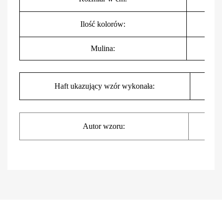
Ilość kolorów:
Mulina:
I
Haft ukazujący wzór wykonała:
I
Autor wzoru: