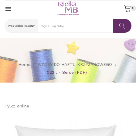

0
Home
WZORY DO HAFTU KRZYŻYKOWEGO
022 . - Serce (PDF)
Tylko online