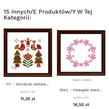
15 Innych/e Produktów/y W Tej
Kategorii:
Tylko online
117. - Nordycki zestaw świąteczny 9. (PDF)
2942. - Hawajski wieniec (PDF)
Igiełka-MB
Igiełka-MB
11,30 zł
16,50 zł