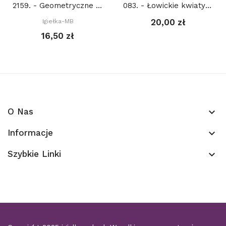
2159. - Geometryczne wzory 2. (PDF)
083. - Łowickie kwiaty (PDF)
20,00 zł
Igiełka-MB
16,50 zł
O Nas
keyboard_arrow_down
Informacje
keyboard_arrow_down
Szybkie Linki
keyboard_arrow_down