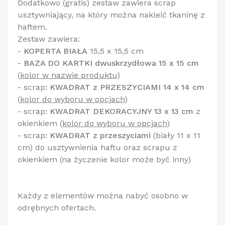
Dodatkowo (gratis) zestaw zawiera scrap
usztywniający, na który można nakleić tkaninę z
haftem.
Zestaw zawiera:
-
KOPERTA BIAŁA
15,5 x 15,5 cm
-
BAZA DO KARTKI dwuskrzydłowa 15 x 15 cm
(
kolor w nazwie produktu)
- scrap:
KWADRAT z PRZESZYCIAMI 14 x 14 cm
(
kolor do wyboru w opcjach
)
- scrap:
KWADRAT DEKORACYJNY 13 x 13 cm
z
okienkiem
(
kolor do wyboru w opcjach
)
- scrap:
KWADRAT z przeszyciami
(biały 11 x 11
cm) do usztywnienia haftu oraz scrapu z
okienkiem (na życzenie kolor może być inny)
Każdy z elementów można nabyć osobno w
odrębnych ofertach.