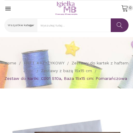

0
Home
HAFT KRZYŻYKOWY
Zestawy do kartek z haftem
Zestawy z bazą 15x15 cm
Zestaw do kartki: C001 S10a, Baza 15x15 cm: Pomarańczowa