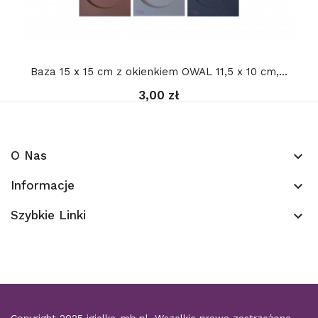
Baza 15 x 15 cm z okienkiem OWAL 11,5 x 10 cm,...
3,00 zł
O Nas
keyboard_arrow_down
Informacje
keyboard_arrow_down
Szybkie Linki
keyboard_arrow_down
Copyright 2025
igielka-mb.pl
. Wszelkie prawa zastrzeżone.