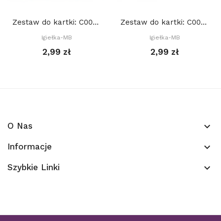
Zestaw do kartki: C001 S10a, Baza 15x15 cm:...
Zestaw do kartki: C005 S10e, Baza 15x15 cm:...
Igiełka-MB
Igiełka-MB
2,99 zł
2,99 zł
O Nas
keyboard_arrow_down
Informacje
keyboard_arrow_down
Szybkie Linki
keyboard_arrow_down