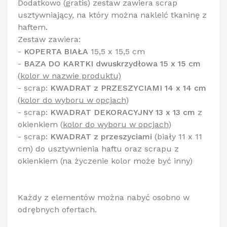
Dodatkowo (gratis) zestaw zawiera scrap
usztywniający, na który można nakleić tkaninę z
haftem.
Zestaw zawiera:
-
KOPERTA BIAŁA
15,5 x 15,5 cm
-
BAZA DO KARTKI dwuskrzydłowa 15 x 15 cm
(
kolor w nazwie produktu)
- scrap:
KWADRAT z PRZESZYCIAMI 14 x 14 cm
(
kolor do wyboru w opcjach
)
- scrap:
KWADRAT DEKORACYJNY 13 x 13 cm
z
okienkiem
(
kolor do wyboru w opcjach
)
- scrap:
KWADRAT z przeszyciami
(biały 11 x 11
cm) do usztywnienia haftu oraz scrapu z
okienkiem (na życzenie kolor może być inny)
Każdy z elementów można nabyć osobno w
odrębnych ofertach.