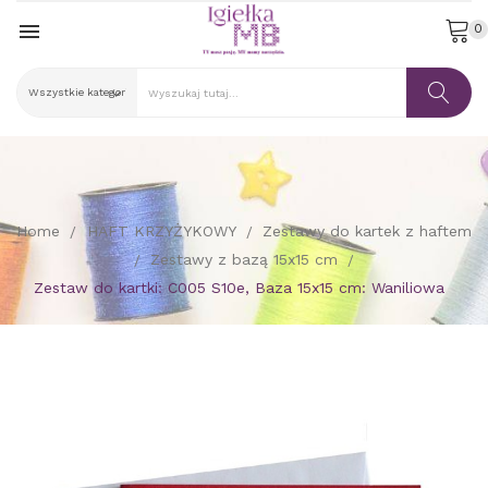

0
Home
HAFT KRZYŻYKOWY
Zestawy do kartek z haftem
Zestawy z bazą 15x15 cm
Zestaw do kartki: C005 S10e, Baza 15x15 cm: Waniliowa