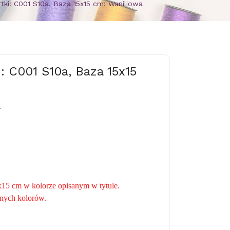
tki: C001 S10a, Baza 15x15 cm: Waniliowa
: C001 S10a, Baza 15x15
.
x15 cm w kolorze opisanym w tytule.
nych kolorów.