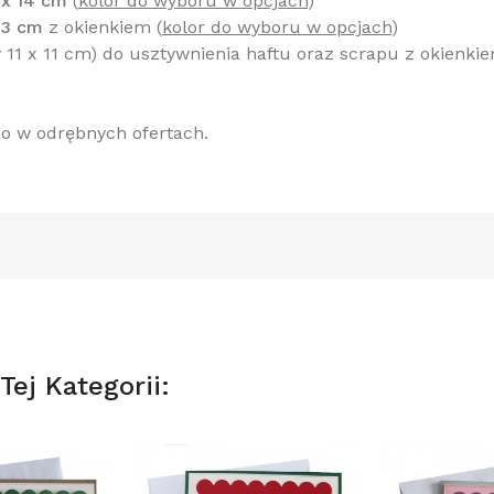
x 14 cm
(
kolor do wyboru w opcjach
)
13 cm
z okienkiem
(
kolor do wyboru w opcjach
)
y 11 x 11 cm) do usztywnienia haftu oraz scrapu z okienki
o w odrębnych ofertach.
ej Kategorii: