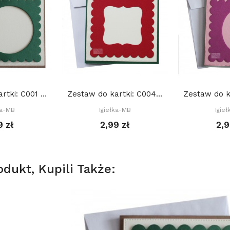
Zestaw do kartki: C001 S10a, Baza 15x15 cm:...
Zestaw do kartki: C004 S10d, Baza 15x15 cm:...
ka-MB
Igiełka-MB
Igie
9 zł
2,99 zł
2,9
odukt, Kupili Także: