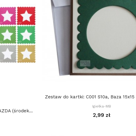
Zestaw do kartki: C001 S10a, Baza 15x15
Igiełka-MB
DA (środek...
2,99 zł