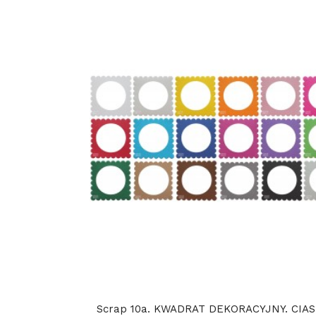
Scrap 10a. KWADRAT DEKORACYJNY. CIAST