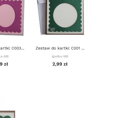
Zestaw do kartki: C003 S10c, Baza 15x15 cm: Różowa
Zestaw do kartki: C001 S10a, Baza 15x15 cm:...
łka-MB
Igiełka-MB
Igie
9 zł
2,99 zł
2,