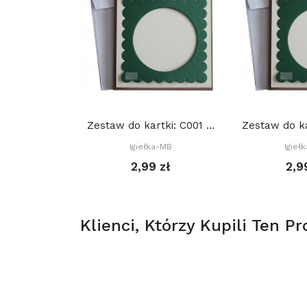
Zestaw do kartki: C001 S10a, Baza 15x15 cm: Biała
Igiełka-MB
Igieł
2,99 zł
2,9
Klienci, Którzy Kupili Ten Pr