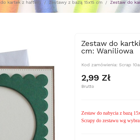
do kartek z haftem
Zestawy z bazą 15x15 cm
Zestaw do kar
Zestaw do kartki
cm: Waniliowa
Kod zamówienia:
Scrap 10a
2,99 Zł
Brutto
Zestaw do nabycia z bazą 15
Scrapy do zestawu wg wybra