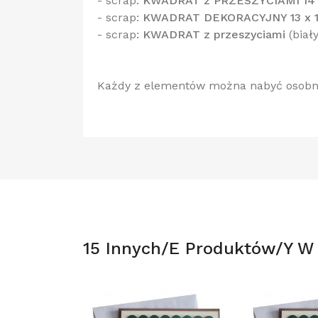
- scrap:
KWADRAT z PRZESZYCIAMI 14 
- scrap:
KWADRAT DEKORACYJNY 13 x 
- scrap:
KWADRAT z przeszyciami
(biał
Każdy z elementów można nabyć osobn
15 Innych/e Produktów/y W T