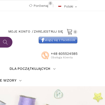
0
Porównaj
Polski
expand_more
MOJE KONTO
ZAREJESTRUJ SIĘ
0
Zaloguj się z Facebook
+48 605524585
Obsługa klienta
DLA POCZĄTKUJĄCYCH
IE WZORY