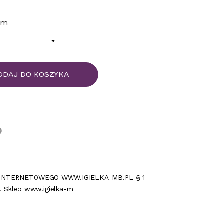
em
ODAJ DO KOSZYKA
INTERNETOWEGO WWW.IGIELKA-MB.PL § 1
 Sklep www.igielka-m