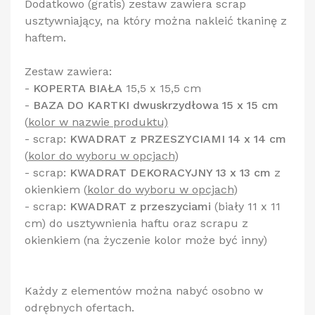
Dodatkowo (gratis) zestaw zawiera scrap
usztywniający, na który można nakleić tkaninę z
haftem.
Zestaw zawiera:
-
KOPERTA BIAŁA
15,5 x 15,5 cm
-
BAZA DO KARTKI dwuskrzydłowa 15 x 15 cm
(
kolor w nazwie produktu)
- scrap:
KWADRAT z PRZESZYCIAMI 14 x 14 cm
(
kolor do wyboru w opcjach
)
- scrap:
KWADRAT DEKORACYJNY 13 x 13 cm
z
okienkiem
(
kolor do wyboru w opcjach
)
- scrap:
KWADRAT z przeszyciami
(biały 11 x 11
cm) do usztywnienia haftu oraz scrapu z
okienkiem (na życzenie kolor może być inny)
Każdy z elementów można nabyć osobno w
odrębnych ofertach.