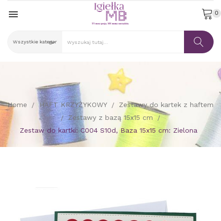

0
Home
HAFT KRZYŻYKOWY
Zestawy do kartek z haftem
Zestawy z bazą 15x15 cm
Zestaw do kartki: C004 S10d, Baza 15x15 cm: Zielona