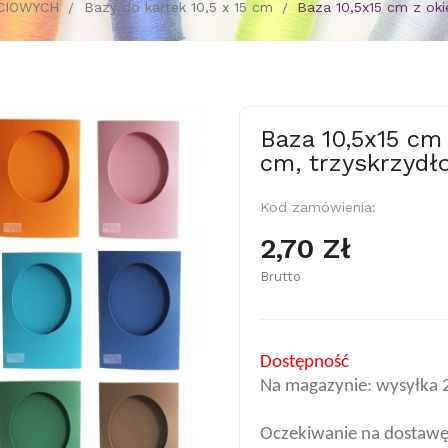
CIOWYCH
Bazy do kartek 10,5 x 15 cm
Baza 10,5x15 cm z ok
Baza 10,5x15 cm
cm, trzyskrzydł
Kod zamówienia:
2,70 Zł
Brutto
Dostępność
Na magazynie: wysyłka 
Oczekiwanie na dostawę: