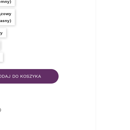
emny)
ązowy
jasny)
y
ODAJ DO KOSZYKA