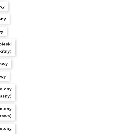
wy
ony
wy
bieski
kitny)
owy
owy
ielony
jasny)
ielony
trawa)
ielony