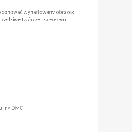
yeksponować wyhaftowany obrazek.
prawdziwe twórcze szaleństwo.
muliny DMC