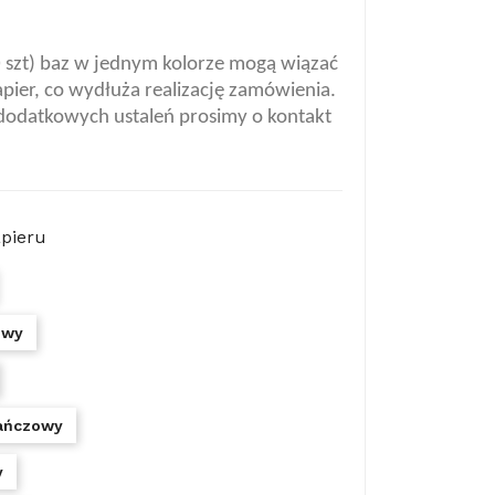
0 szt) baz w jednym kolorze mogą wiązać
apier, co wydłuża realizację zamówienia.
dodatkowych ustaleń prosimy o kontakt
apieru
owy
ańczowy
y