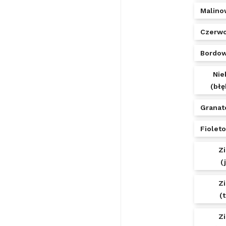
Malino
Czerw
Bordo
Nie
(błę
Granat
Fiolet
Z
(
Z
(
Z