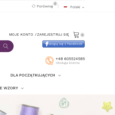
0
Porównaj
Polski
expand_more
MOJE KONTO
ZAREJESTRUJ SIĘ
0
Zaloguj się z Facebook
+48 605524585
Obsługa klienta
DLA POCZĄTKUJĄCYCH
IE WZORY