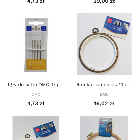
4,73 zł
29,00 zł
Igły do haftu DMC, tępe - rozmiar 22
Ramko-tamborek 13 cm, OKRĄGŁY, IMITACJA DREWNA
DMC
DMC
4,73 zł
16,02 zł