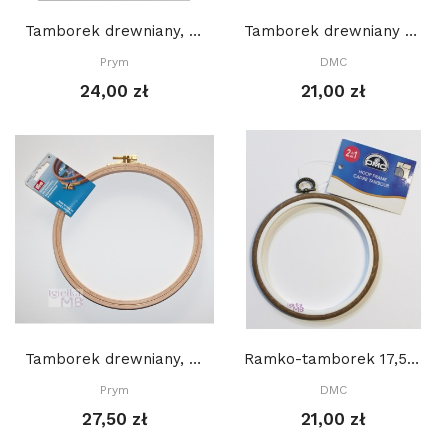
Tamborek drewniany, PRYM, 16 cm
Tamborek drewniany DMC 7,5 cm, U2058
Prym
DMC
24,00 zł
21,00 zł
Tamborek drewniany, PRYM 22 cm
Ramko-tamborek 17,5 cm, OKRĄGŁY, IMITACJA DREWNA
Prym
DMC
27,50 zł
21,00 zł