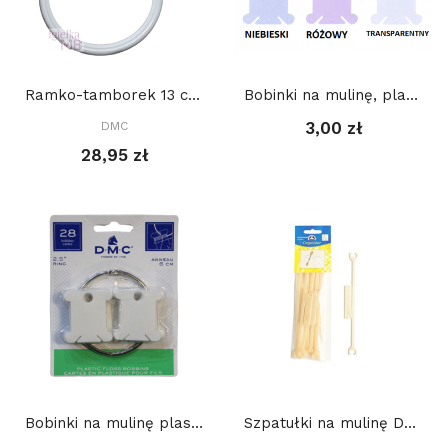
Ramko-tamborek 13 cm, OKRĄGŁY, BIAŁY
Bobinki na mulinę, plastikowe - BEZBARWNE op 10...
3,00 zł
DMC
28,95 zł
Bobinki na mulinę plastikowe 28 szt + metalowe...
Szpatułki na mulinę DMC GC001 organizer, op. 10...