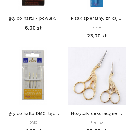
Igły do haftu - powlekane złotem, Tapestry -...
Pisak spieralny, znikający w wodzie - NIEBIESKI
6,00 zł
Prym
23,00 zł
Igły do haftu DMC, tępe - rozmiar 26
Nożyczki dekoracyjne żuraw - duże 11cm
DMC
Premax