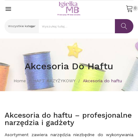

0
Akcesoria Do Haftu
Home
HAFT KRZYŻYKOWY
Akcesoria do haftu
Akcesoria do haftu – profesjonalne
narzędzia i gadżety
Asortyment zawiera narzędzia niezbędne do wykonywania