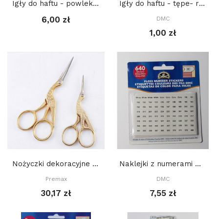
Igły do haftu - powlekane złotem Tapestry, -...
Igły do haftu - tępe- rozm. 28
6,00 zł
DMC
1,00 zł
Nożyczki dekoracyjne żuraw - małe 9 cm
Naklejki z numerami mulin DMC
Premax
DMC
30,17 zł
7,55 zł