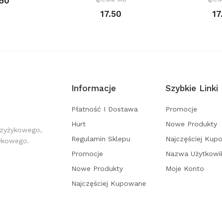
.50
17.50
17
Informacje
Szybkie Linki
Płatność I Dostawa
Promocje
Hurt
Nowe Produkty
rzyżykowego,
Regulamin Sklepu
Najczęściej Kup
żykowego.
Promocje
Nazwa Użytkowi
Nowe Produkty
Moje Konto
Najczęściej Kupowane