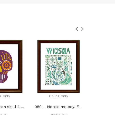
e only
Online only
Onli
2962. - Mexican skull 4 (PDF)
080. - Nordic melody. Four seasons - Spring (PDF)
łka-MB
Igiełka-MB
Igie