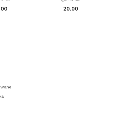
.00
20.00
2
owane
ka