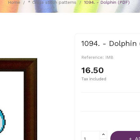
Home
* Cross stitch patterns
1094. - Dolphin (PDF)
1094. - Dolphin
Reference:
IMB
16.50
Tax included
A