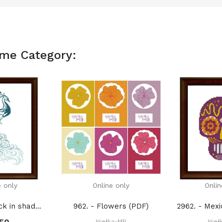
ame Category:
e only
Online only
Onlin
030. - Peacock in shades of turquoise (PDF)
962. - Flowers (PDF)
Igiełka-MB
Igie