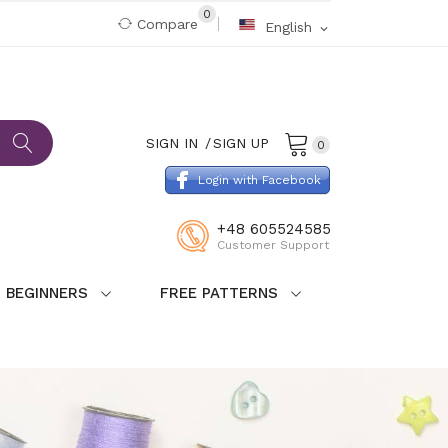
0
Compare
English
expand_more
SIGN IN
SIGN UP
0
Login with Facebook
+48 605524585
Customer Support
 BEGINNERS
FREE PATTERNS