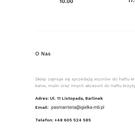
17
10.00
O Nas
Sklep zajmuje się sprzedażą wzorów do haftu k
kanw, mulin oraz innych akcesorii do haftu krzy
Adres: Ul. 11 Listopada, Barlinek
Email:
pasmanteria@igielka-mb.pl
Telefon:
+48 605 524 585