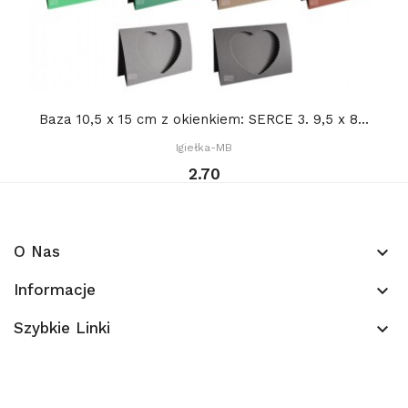
Baza 10,5 x 15 cm z okienkiem: SERCE 3. 9,5 x 8...
Igiełka-MB
2.70
O Nas
keyboard_arrow_down
Informacje
keyboard_arrow_down
Szybkie Linki
keyboard_arrow_down