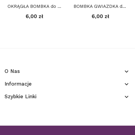
OKRĄGŁA BOMBKA do haftu, kanwa plastikowa
BOMBKA GWIAZDKA do haftu, kanwa plastikowa
6,00 zł
6,00 zł
O Nas
keyboard_arrow_down
Informacje
keyboard_arrow_down
Szybkie Linki
keyboard_arrow_down