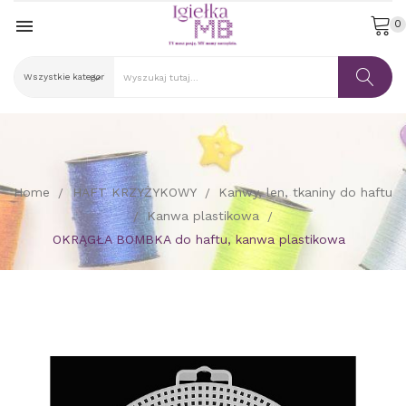

0
Home
HAFT KRZYŻYKOWY
Kanwy, len, tkaniny do haftu
Kanwa plastikowa
OKRĄGŁA BOMBKA do haftu, kanwa plastikowa