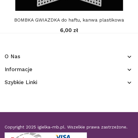
BOMBKA GWIAZDKA do haftu, kanwa plastikowa
6,00 zł
O Nas
keyboard_arrow_down
Informacje
keyboard_arrow_down
Szybkie Linki
keyboard_arrow_down
Copyright 2025
igielka-mb.pl
. Wszelkie prawa zastrzeżone.