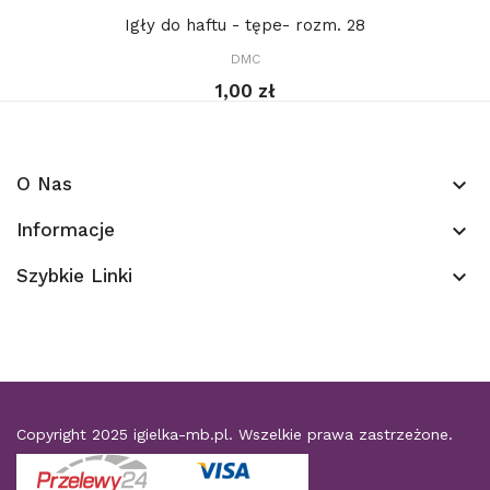
Igły do haftu - tępe- rozm. 28
DMC
1,00 zł
O Nas
keyboard_arrow_down
Informacje
keyboard_arrow_down
Szybkie Linki
keyboard_arrow_down
Copyright 2025
igielka-mb.pl
. Wszelkie prawa zastrzeżone.