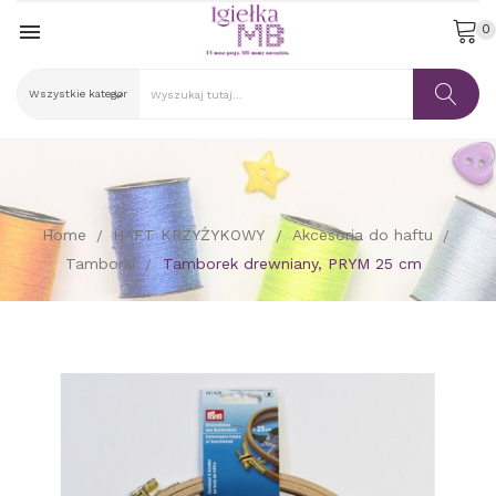

0
Home
HAFT KRZYŻYKOWY
Akcesoria do haftu
Tamborki
Tamborek drewniany, PRYM 25 cm