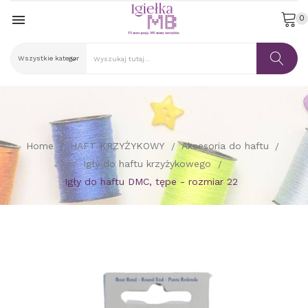

0
Home
HAFT KRZYŻYKOWY
Akcesoria do haftu
Igły do haftu krzyżykowego
Igły do haftu DMC, tępe - rozmiar 22