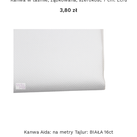
Kanwa w taśmie, ząbkowana, szerokość 7 cm: Ecru
3,80 zł
Kanwa Aida: na metry Tajlur: BIAŁA 16ct