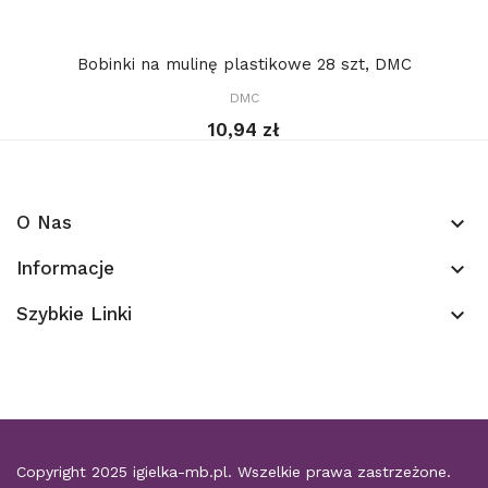
Bobinki na mulinę plastikowe 28 szt, DMC
DMC
10,94 zł
O Nas
keyboard_arrow_down
Informacje
keyboard_arrow_down
Szybkie Linki
keyboard_arrow_down
Copyright 2025
igielka-mb.pl
. Wszelkie prawa zastrzeżone.