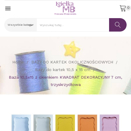

0
Home
BAZY DO KARTEK OKOLICZNOŚCIOWYCH
Bazy do kartek 10,5 x 15 cm
Baza 10,5x15 z okienkiem KWADRAT DEKORACYJNY 7 cm,
trzyskrzydłowa