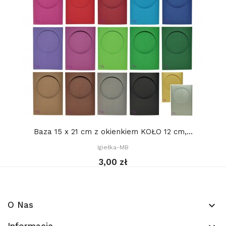
Baza 15 x 21 cm z okienkiem KOŁO 12 cm,...
Igiełka-MB
3,00 zł
O Nas
keyboard_arrow_down