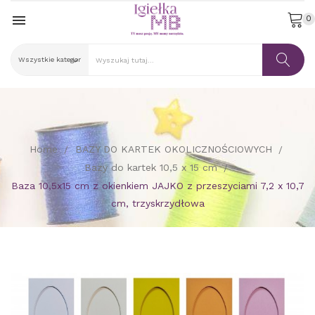

0
Home
BAZY DO KARTEK OKOLICZNOŚCIOWYCH
Bazy do kartek 10,5 x 15 cm
Baza 10,5x15 cm z okienkiem JAJKO z przeszyciami 7,2 x 10,7
cm, trzyskrzydłowa