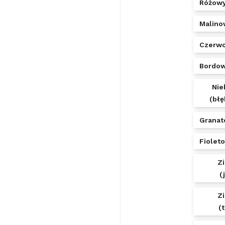
Różow
Malino
Czerw
Bordo
Nie
(błę
Granat
Fiolet
Z
(
Z
(