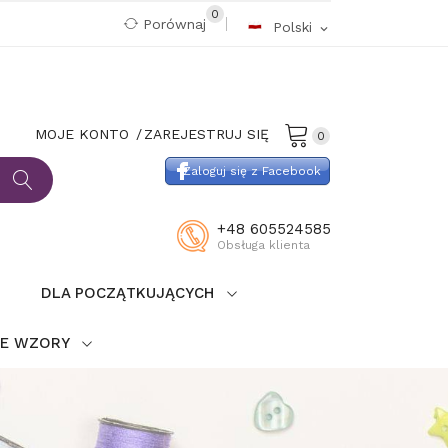
0
Porównaj
Polski
expand_more
MOJE KONTO
ZAREJESTRUJ SIĘ
0
Zaloguj się z Facebook
+48 605524585
Obsługa klienta
DLA POCZĄTKUJĄCYCH
IE WZORY