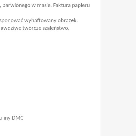
l, barwionego w masie. Faktura papieru
yeksponować wyhaftowany obrazek.
prawdziwe twórcze szaleństwo.
muliny DMC