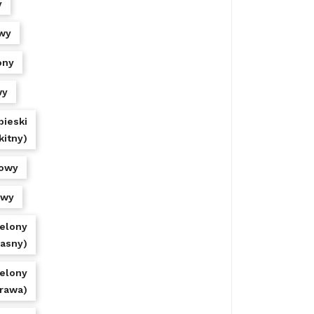
y
wy
ony
wy
bieski
kitny)
owy
owy
ielony
jasny)
ielony
trawa)