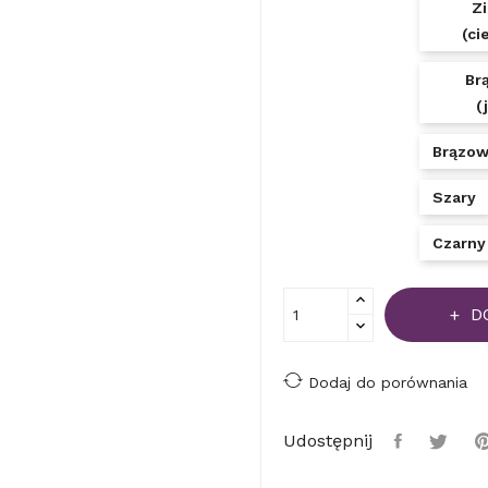
Z
(ci
Br
(
Brązow
Szary
Czarny
D
Dodaj do porównania
Udostępnij