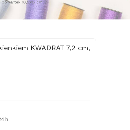
 do kartek 10,5x15 cm
okienkiem KWADRAT 7,2 cm,
24 h