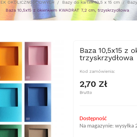
TEK OKOLICZNOŚCIOWYCH
Bazy do kartek 10,5 x 15 cm
Bazy
Baza 10,5x15 z okienkiem KWADRAT 7,2 cm, trzyskrzydłowa
Baza 10,5x15 z 
trzyskrzydłowa
Kod zamówienia:
2,70 Zł
Brutto
Dostępność
Na magazynie: wysyłka 