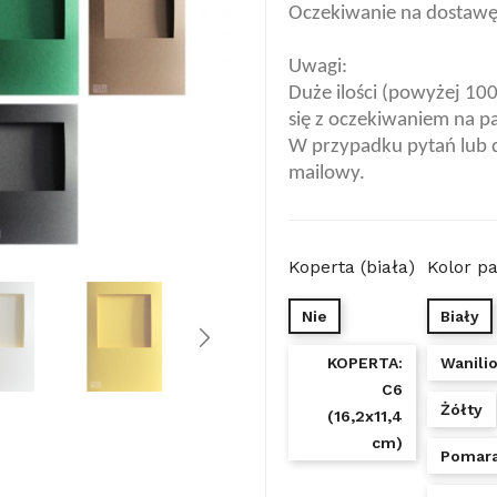
Oczekiwanie na dostawę:
Uwagi:
Duże ilości (powyżej 10
się z oczekiwaniem na p
W przypadku pytań lub 
mailowy.
Koperta (biała)
Kolor p
Nie
Biały
KOPERTA:
Wanili
C6
Żółty
(16,2x11,4
cm)
Pomar