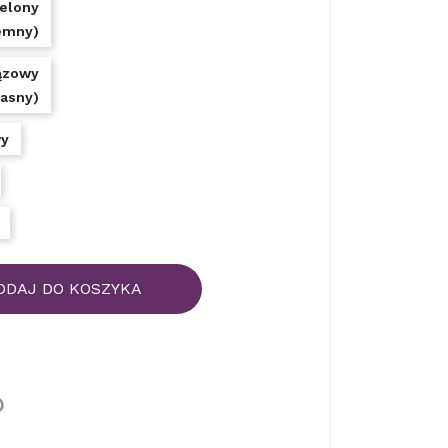
ielony
emny)
ązowy
jasny)
y
ODAJ DO KOSZYKA