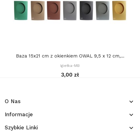
Baza 15x21 cm z okienkiem OWAL 9,5 x 12 cm,...
Igiełka-MB
3,00 zł
O Nas
keyboard_arrow_down
Informacje
keyboard_arrow_down
Szybkie Linki
keyboard_arrow_down