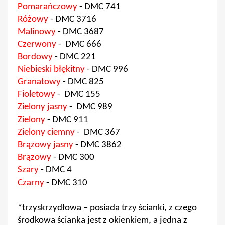
Pomarańczowy
-
DMC 741
Różowy
-
DMC 3716
Malinowy
- DMC 3687
Czerwony
- DMC 666
Bordowy
- DMC 221
Niebieski błękitny
- DMC 996
Granatowy
- DMC 825
Fioletowy
- DMC 155
Zielony jasny
- DMC 989
Zielony
- DMC 911
Zielony ciemny
- DMC 367
Brązowy jasny
- DMC 3862
Brązowy
- DMC 300
Szary
- DMC 4
Czarny
- DMC 310
*trzyskrzydłowa – posiada trzy ścianki, z czego
środkowa ścianka jest z okienkiem, a jedna z