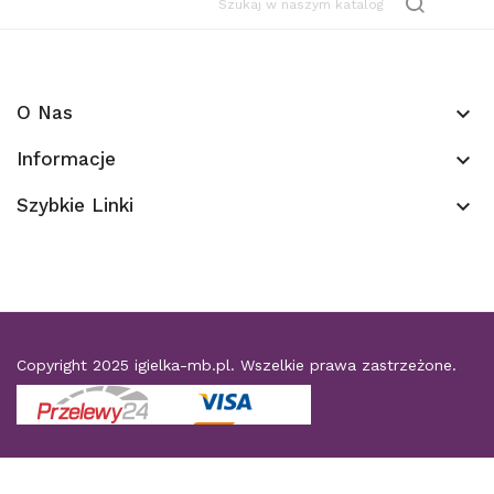
O Nas
keyboard_arrow_down
Informacje
keyboard_arrow_down
Szybkie Linki
keyboard_arrow_down
Copyright 2025
igielka-mb.pl
. Wszelkie prawa zastrzeżone.